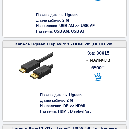
Производитель
Ugreen
Длина кабеля
2 M
Напраление
USB AM >> USB AF
Разъемы
USB AM, USB AF
Кабель Ugreen DisplayPort - HDMI 2m (DP101 2m)
Код:
30615
В наличии
6500₸
Производитель
Ugreen
Длина кабеля
2 M
Напраление
DP >> HDMI
Разъемы
HDMI, DisplayPort
Кабель Awei CL-117T Type-C, 100W, 5A, 1m, Чёрный