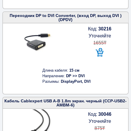
Переходник DP to DVI Converter, (вход DP, выход DVI )
(DPDV)
Код:
30216
Уточняйте
1655₸
Длина кабеля
15 см
Напраление
DP >> DVI
Разъемы
DisplayPort, DVI
Кабель Cablexpert USB A-B 1.8m экран. черный (CCP-USB2-
AMBM-6)
Код:
30046
Уточняйте
875₸