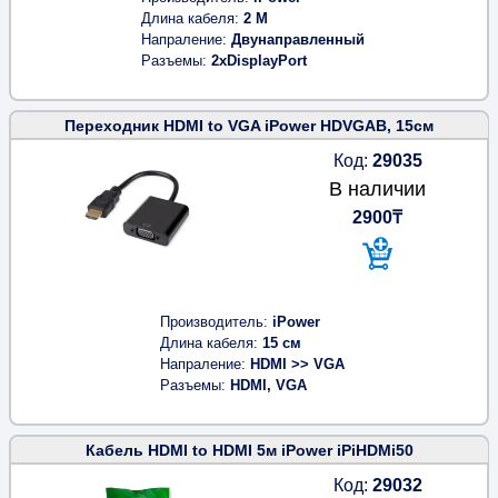
Длина кабеля
2 M
Напраление
Двунаправленный
Разъемы
2xDisplayPort
Переходник HDMI to VGA iPower HDVGAB, 15см
Код:
29035
В наличии
2900₸
Производитель
iPower
Длина кабеля
15 см
Напраление
HDMI >> VGA
Разъемы
HDMI, VGA
Кабель HDMI to HDMI 5м iPower iPiHDMi50
Код:
29032