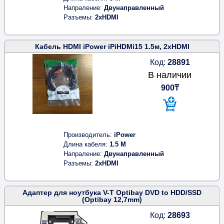
Напраление
Двунаправленный
Разъемы
2xHDMI
Кабель HDMI iPower iPiHDMi15 1.5м, 2xHDMI
Код:
28891
В наличии
900₸
Производитель
iPower
Длина кабеля
1.5 M
Напраление
Двунаправленный
Разъемы
2xHDMI
Адаптер для ноутбука V-T Optibay DVD to HDD/SSD
(Optibay 12,7mm)
Код:
28693