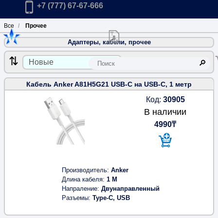
Главная
Позвонить в компанию по телефону:
+7 (777) 67-67-666
Все
Прочее
Адаптеры, кабели, прочее
Скачать прайс-лист розничных цен 
К
Кабель Anker A81H5G21 USB-C на USB-C, 1 метр
Код:
30905
В наличии
4990₸
Производитель
Anker
Длина кабеля
1 M
Напраление
Двунаправленный
Разъемы
Type-C, USB