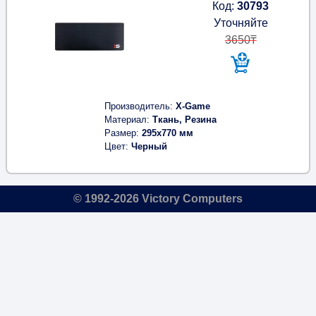
Код:
30793
Уточняйте
3650₸
Производитель
X-Game
Материал
Ткань, Резина
Размер
295x770 мм
Цвет
Черный
© 1992-2026 Victory Computers
🔎
×
⇅