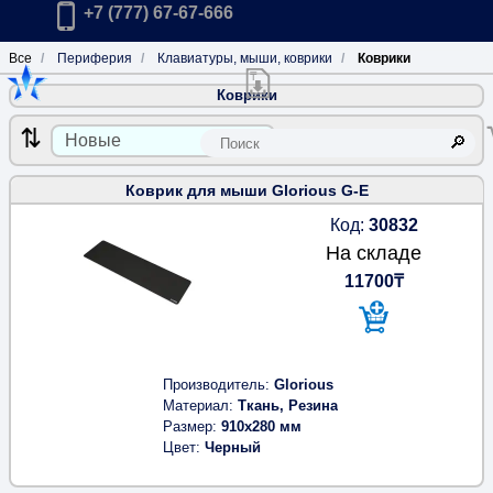
Главная
Позвонить в компанию по телефону:
+7 (777) 67-67-666
Все
Периферия
Клавиатуры, мыши, коврики
Коврики
Коврики
Скачать прайс-лист розничных цен 
К
Коврик для мыши Glorious G-E
Код:
30832
На складе
11700₸
Производитель
Glorious
Материал
Ткань, Резина
Размер
910x280 мм
Цвет
Черный