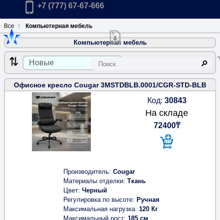
Главная
Позвонить в компанию по телефону:
+7 (777) 67-67-666
Все
Компьютерная мебель
Компьютерная мебель
Скачать прайс-лист розничных цен 
К
Офисное кресло Cougar 3MSTDBLB.0001/CGR-STD-BLB
Код:
30843
На складе
72400₸
Производитель
Cougar
Материалы отделки
Ткань
Цвет
Черный
Регулировка по высоте
Ручная
Максимальная нагрузка
120 Кг
Максимальный рост
185 см