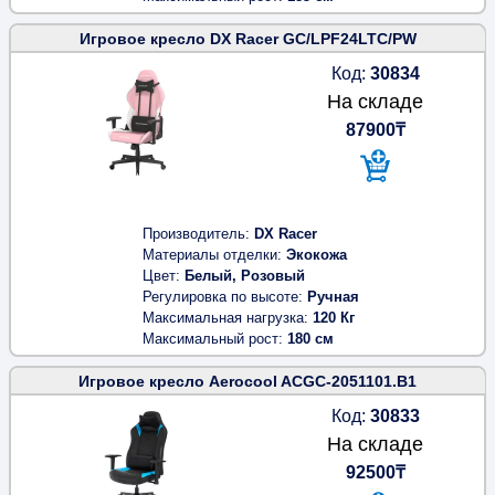
Игровое кресло DX Racer GC/LPF24LTC/PW
Код:
30834
На складе
87900₸
Производитель
DX Racer
Материалы отделки
Экокожа
Цвет
Белый, Розовый
Регулировка по высоте
Ручная
Максимальная нагрузка
120 Кг
Максимальный рост
180 см
Игровое кресло Aerocool ACGC-2051101.B1
Код:
30833
На складе
92500₸