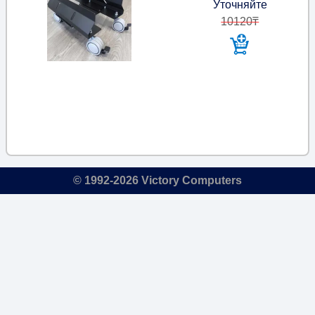
Уточняйте
10120₸
© 1992-2026 Victory Computers
🔎
×
⇅