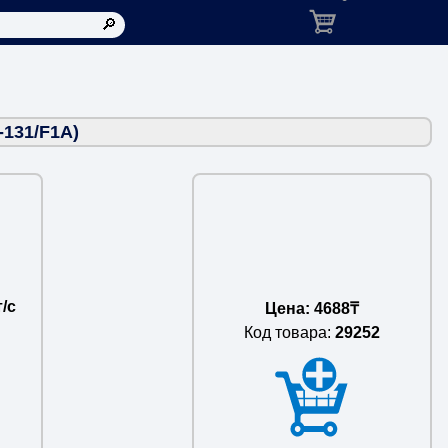
Корзина: товаров в ко
131/F1A)
/с
Цена: 4688₸
Код товара:
29252