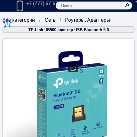
К
Главная
Позвонить в компанию по телефону:
+7 (777) 67-67-666
Все категории
Сеть
Роутеры, Адаптеры
TP-Link UB500 адаптер USB Bluetooth 5.0
3