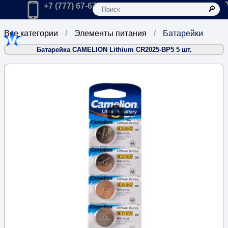
К
Главная
Позвонить в компанию по телефону:
+7 (777) 67-67-666
Все категории
Элементы питания
Батарейки
Батарейка CAMELION Lithium CR2025-BP5 5 шт.
2