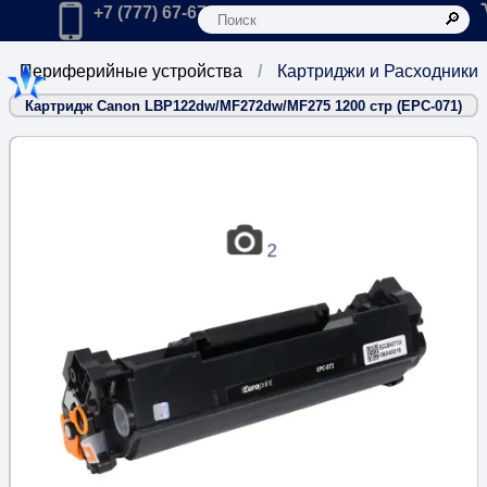
К
Главная
Позвонить в компанию по телефону:
+7 (777) 67-67-666
Периферийные устройства
Картриджи и Расходники
Картридж Canon LBP122dw/MF272dw/MF275 1200 стр (EPC-071)
2