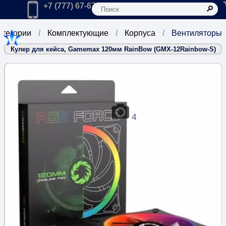
К
Главная
Позвонить в компанию по телефону:
+7 (777) 67-67-666
атегории
Комплектующие
Корпуса
Вентиляторы
Кулер для кейса, Gamemax 120мм RainBow (GMX-12Rainbow-S)
4