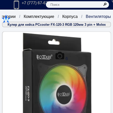
К
Главная
Позвонить в компанию по телефону:
+7 (777) 67-67-666
атегории
Комплектующие
Корпуса
Вентиляторы
Кулер для кейса PCcooler FX-120-3 RGB 120мм 3 pin + Molex
6