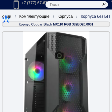
К
Главная
Позвонить в компанию по телефону:
+7 (777) 67-67-666
егории
Комплектующие
Корпуса
Корпуса без БП
Корпус Cougar Black MX110 RGB 382BD20.0001
6