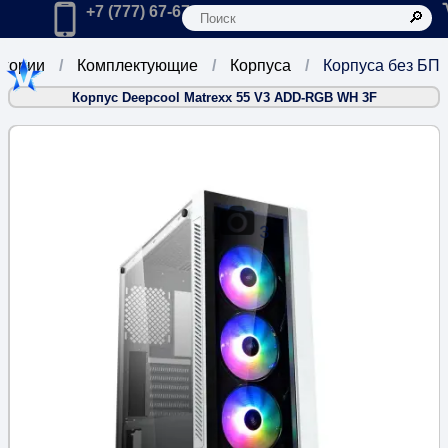
К
Главная
Позвонить в компанию по телефону:
+7 (777) 67-67-666
егории
Комплектующие
Корпуса
Корпуса без БП
Корпус Deepcool Matrexx 55 V3 ADD-RGB WH 3F
3