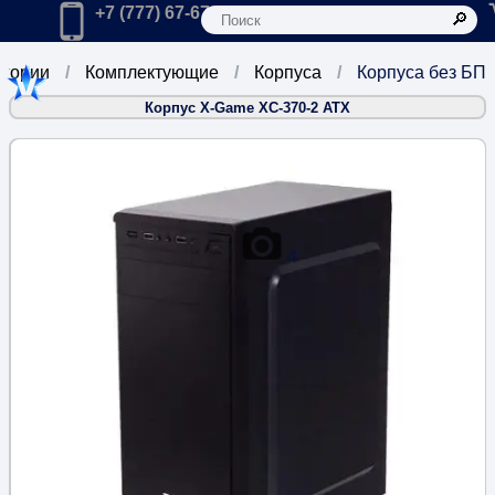
К
Главная
Позвонить в компанию по телефону:
+7 (777) 67-67-666
егории
Комплектующие
Корпуса
Корпуса без БП
Корпус X-Game XC-370-2 ATX
4