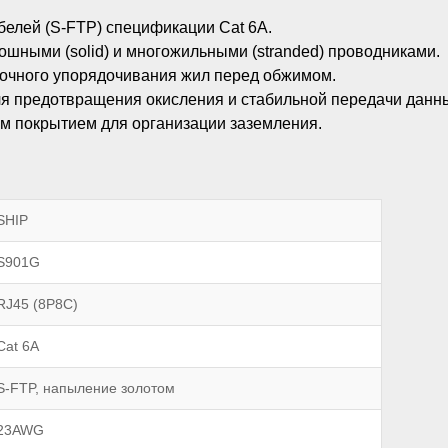
елей (S-FTP) спецификации Cat 6A.
ошными (solid) и многожильными (stranded) проводниками.
очного упорядочивания жил перед обжимом.
ля предотвращения окисления и стабильной передачи данн
м покрытием для организации заземления.
SHIP
S901G
RJ45 (8P8C)
Cat 6A
S-FTP, напыление золотом
23AWG