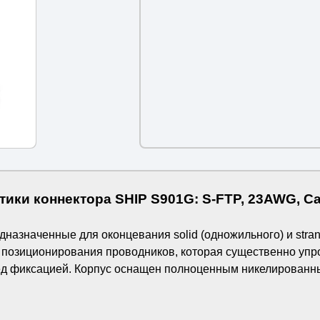
ики коннектора SHIP S901G: S-FTP, 23AWG, Ca
дназначенные для оконцевания solid (одножильного) и stra
 позиционирования проводников, которая существенно упр
ред фиксацией. Корпус оснащен полноценным никелированн