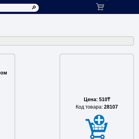
Корзина: товаров в ко
том
Цена: 510₸
Код товара:
28107