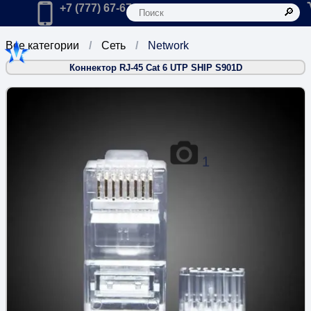
К
Главная
Позвонить в компанию по телефону:
+7 (777) 67-67-666
Все категории
Сеть
Network
Коннектор RJ-45 Cat 6 UTP SHIP S901D
1