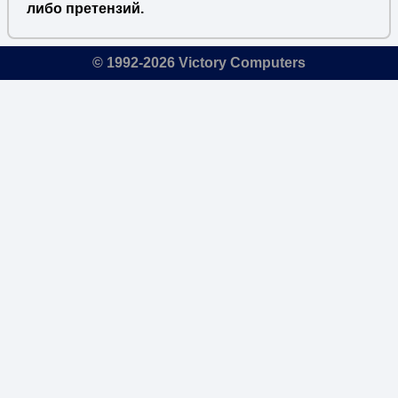
либо претензий.
© 1992-2026 Victory Computers
🔎
×