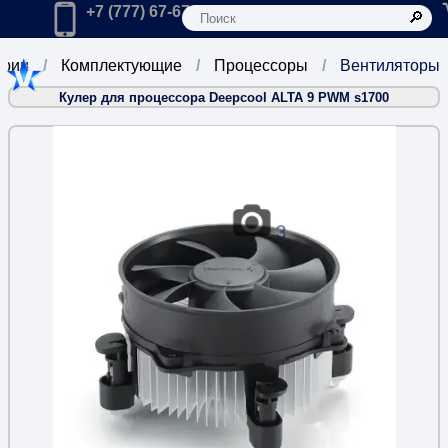
К
Главная
Позвонить в компанию по телефону:
+7 (777) 67-67-666
ории
Комплектующие
Процессоры
Вентиляторы
Кулер для процессора Deepcool ALTA 9 PWM s1700
3