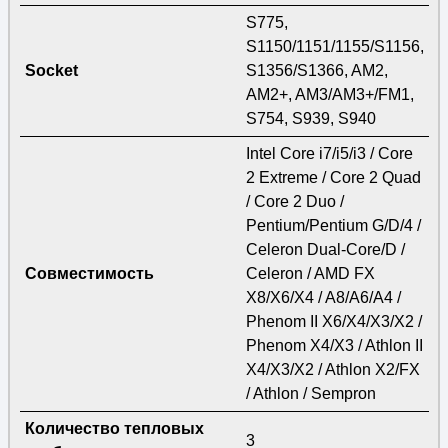
S775,
S1150/1151/1155/S1156,
Socket
S1356/S1366, AM2,
AM2+, AM3/AM3+/FM1,
S754, S939, S940
Intel Core i7/i5/i3 / Core
2 Extreme / Core 2 Quad
/ Core 2 Duo /
Pentium/Pentium G/D/4 /
Celeron Dual-Core/D /
Совместимость
Celeron / AMD FX
X8/X6/X4 / A8/A6/A4 /
Phenom II X6/X4/X3/X2 /
Phenom X4/X3 / Athlon II
X4/X3/X2 / Athlon X2/FX
/ Athlon / Sempron
Количество тепловых
3