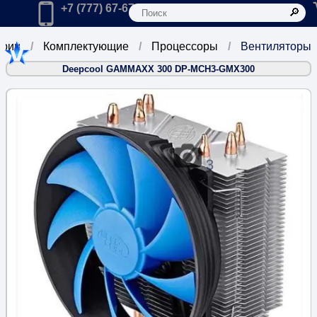
К
Главная
Позвонить в компанию по телефону:
+7 (777) 67-67-666
ории
Комплектующие
Процессоры
Вентиляторы
Deepcool GAMMAXX 300 DP-MCH3-GMX300
3