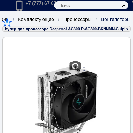
К
Главная
Позвонить в компанию по телефону:
+7 (777) 67-67-666
ории
Комплектующие
Процессоры
Вентиляторы
Кулер для процессора Deepcool AG300 R-AG300-BKNNMN-G 4pin
5