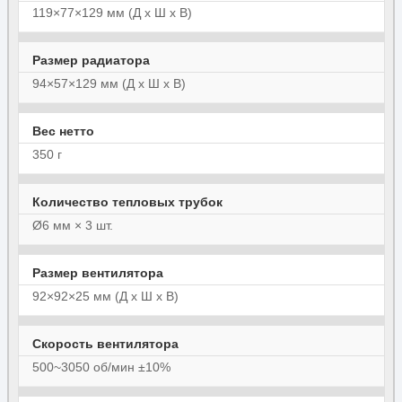
119×77×129 мм (Д х Ш х В)
Размер радиатора
94×57×129 мм (Д х Ш х В)
Вес нетто
350 г
Количество тепловых трубок
Ø6 мм × 3 шт.
Размер вентилятора
92×92×25 мм (Д х Ш х В)
Скорость вентилятора
500~3050 об/мин ±10%