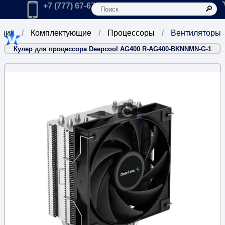
К
Главная
Позвонить в компанию по телефону:
+7 (777) 67-67-666
ории
Комплектующие
Процессоры
Вентиляторы
Кулер для процессора Deepcool AG400 R-AG400-BKNNMN-G-1
4