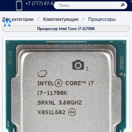
К
Главная
Позвонить в компанию по телефону:
+7 (777) 67-67-666
Все категории
Комплектующие
Процессоры
Процессор Intel Core i7-11700K
1