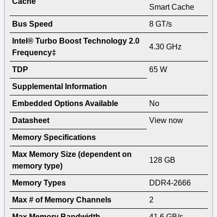
Cache
Smart Cache
Bus Speed
8 GT/s
Intel® Turbo Boost Technology 2.0
4.30 GHz
Frequency‡
TDP
65 W
Supplemental Information
Embedded Options Available
No
Datasheet
View now
Memory Specifications
Max Memory Size (dependent on
128 GB
memory type)
Memory Types
DDR4-2666
Max # of Memory Channels
2
Max Memory Bandwidth
41.6 GB/s