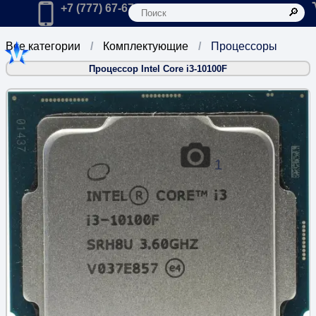
К
Главная
Позвонить в компанию по телефону:
+7 (777) 67-67-666
Все категории
Комплектующие
Процессоры
Процессор Intel Core i3-10100F
1