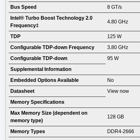
Bus Speed
8 GT/s
Intel® Turbo Boost Technology 2.0
4.80 GHz
Frequency‡
TDP
125 W
Configurable TDP-down Frequency
3.80 GHz
Configurable TDP-down
95 W
Supplemental Information
Embedded Options Available
No
Datasheet
View now
Memory Specifications
Max Memory Size (dependent on
128 GB
memory type)
Memory Types
DDR4-2666