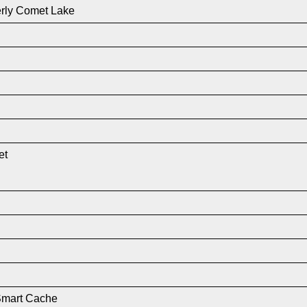
erly Comet Lake
et
Smart Cache