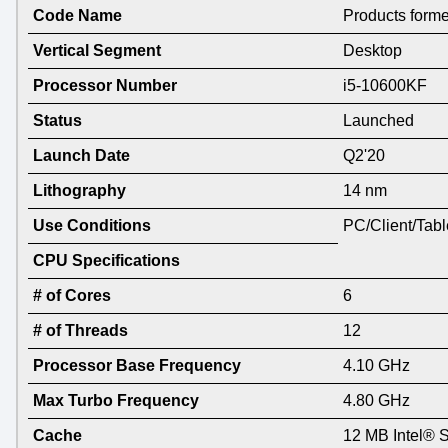
Code Name
Products form
Vertical Segment
Desktop
Processor Number
i5-10600KF
Status
Launched
Launch Date
Q2'20
Lithography
14 nm
Use Conditions
PC/Client/Tabl
CPU Specifications
# of Cores
6
# of Threads
12
Processor Base Frequency
4.10 GHz
Max Turbo Frequency
4.80 GHz
Cache
12 MB Intel® 