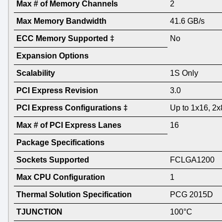
Max # of Memory Channels
2
Max Memory Bandwidth
41.6 GB/s
ECC Memory Supported ‡
No
Expansion Options
Scalability
1S Only
PCI Express Revision
3.0
PCI Express Configurations ‡
Up to 1x16, 2x
Max # of PCI Express Lanes
16
Package Specifications
Sockets Supported
FCLGA1200
Max CPU Configuration
1
Thermal Solution Specification
PCG 2015D
TJUNCTION
100°C