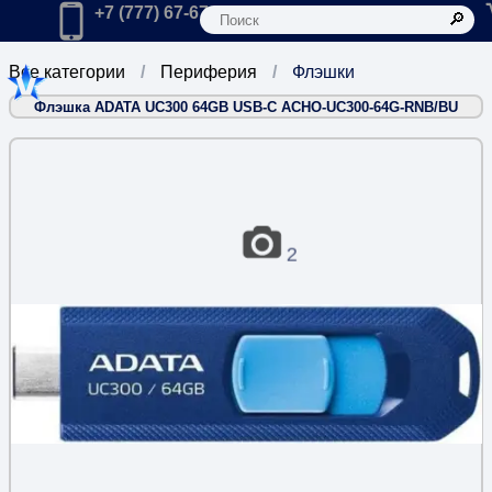
К
Главная
Позвонить в компанию по телефону:
+7 (777) 67-67-666
Все категории
Периферия
Флэшки
Флэшка ADATA UC300 64GB USB-C ACHO-UC300-64G-RNB/BU
2