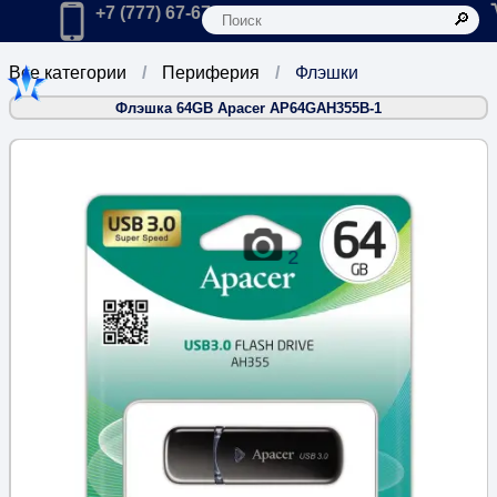
К
Главная
Позвонить в компанию по телефону:
+7 (777) 67-67-666
Все категории
Периферия
Флэшки
Флэшка 64GB Apacer AP64GAH355B-1
2