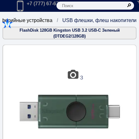
К
Главная
Позвонить в компанию по телефону:
+7 (777) 67-67-666
ферийные устройства
USB флешки, флеш накопители
FlashDisk 128GB Kingston USB 3.2 USB-C Зеленый
(DTDEG2/128GB)
3