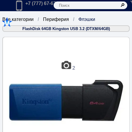
К
Главная
Позвонить в компанию по телефону:
+7 (777) 67-67-666
Все категории
Периферия
Флэшки
FlashDisk 64GB Kingston USB 3.2 (DTXM/64GB)
2