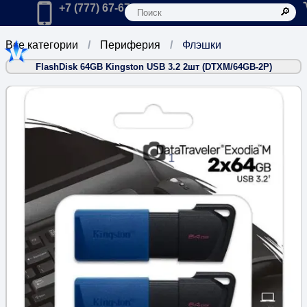
К
Главная
Позвонить в компанию по телефону:
+7 (777) 67-67-666
Все категории
Периферия
Флэшки
FlashDisk 64GB Kingston USB 3.2 2шт (DTXM/64GB-2P)
1