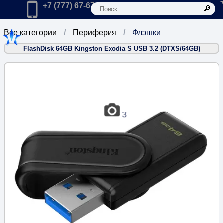
К
Главная
Позвонить в компанию по телефону:
+7 (777) 67-67-666
Все категории
Периферия
Флэшки
FlashDisk 64GB Kingston Exodia S USB 3.2 (DTXS/64GB)
3