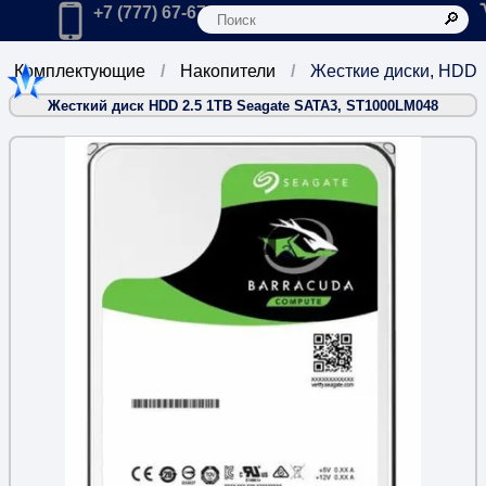
К
Главная
Позвонить в компанию по телефону:
+7 (777) 67-67-666
Комплектующие
Накопители
Жесткие диски, HDD
Жесткий диск HDD 2.5 1TB Seagate SATA3, ST1000LM048
3