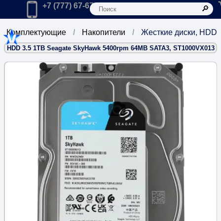
К
Главная
Позвонить в компанию по телефону:
+7 (777) 67-67-666
Комплектующие
Накопители
Жесткие диски, HDD
HDD 3.5 1TB Seagate SkyHawk 5400rpm 64MB SATA3, ST1000VX013
1