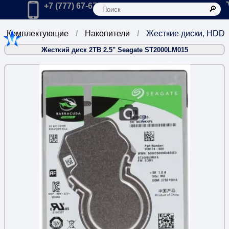
К
Главная
Позвонить в компанию по телефону:
+7 (777) 67-67-666
Комплектующие
Накопители
Жесткие диски, HDD
Жесткий диск 2TB 2.5" Seagate ST2000LM015
2