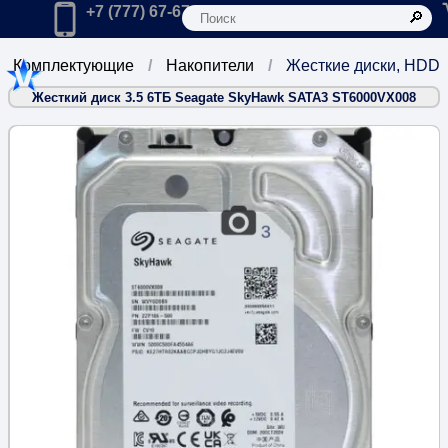
К
Главная
Позвонить в компанию по телефону:
+7 (777) 67-67-666
Комплектующие
Накопители
Жесткие диски, HDD
Жесткий диск 3.5 6ТБ Seagate SkyHawk SATA3 ST6000VX008
3