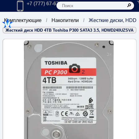
К
Главная
Позвонить в компанию по телефону:
+7 (777) 67-67-666
Комплектующие
Накопители
Жесткие диски, HDD
Жесткий диск HDD 4TB Toshiba P300 SATA3 3.5, HDWD240UZSVA
2