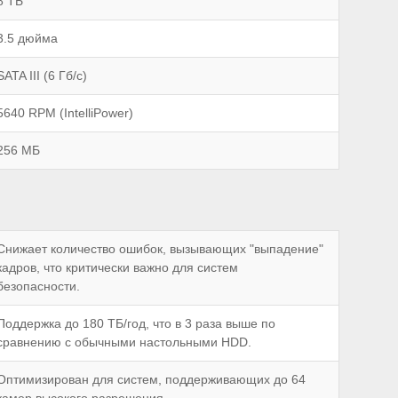
8 ТБ
3.5 дюйма
SATA III (6 Гб/с)
5640 RPM (IntelliPower)
256 МБ
Снижает количество ошибок, вызывающих "выпадение"
кадров, что критически важно для систем
безопасности.
Поддержка до 180 ТБ/год, что в 3 раза выше по
сравнению с обычными настольными HDD.
Оптимизирован для систем, поддерживающих до 64
камер высокого разрешения.