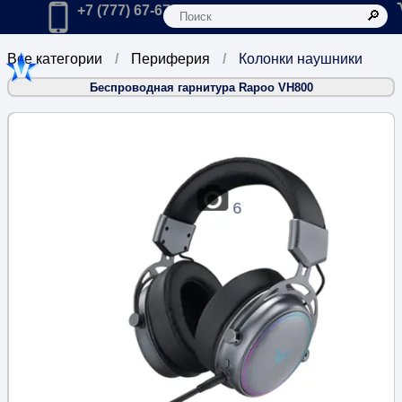
К
Главная
Позвонить в компанию по телефону:
+7 (777) 67-67-666
Все категории
Периферия
Колонки наушники
Беспроводная гарнитура Rapoo VH800
6