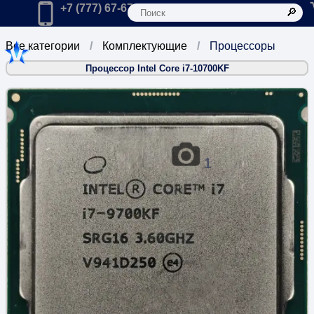
К
Главная
Позвонить в компанию по телефону:
+7 (777) 67-67-666
Все категории
Комплектующие
Процессоры
Процессор Intel Core i7-10700KF
1