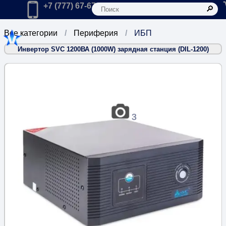
К
Главная
Позвонить в компанию по телефону:
+7 (777) 67-67-666
Все категории
Периферия
ИБП
Инвертор SVC 1200ВА (1000W) зарядная станция (DIL-1200)
3