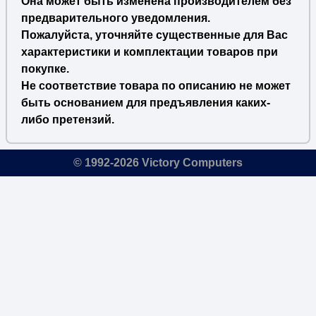
Она может быть изменена производителем без
предварительного уведомления.
Пожалуйста, уточняйте существенные для Вас
характеристики и комплектации товаров при
покупке.
Не соответствие товара по описанию не может
быть основанием для предъявления каких-
либо претензий.
© 1992-2026 Victory Computers
🔎
×