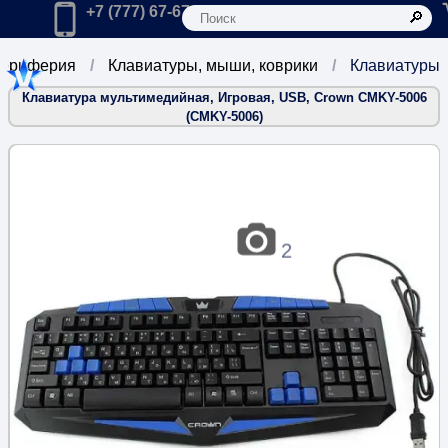
К
Главная
Позвонить в компанию по телефону:
+7 (777) 67-67-666
ериферия
Клавиатуры, мыши, коврики
Клавиатуры
Клавиатура мультимедийная, Игровая, USB, Crown СМKY-5006
(CMKY-5006)
2