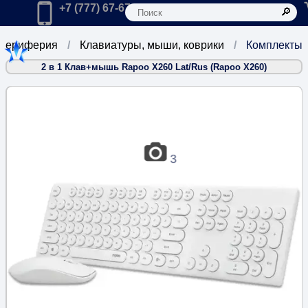
К
Главная
Позвонить в компанию по телефону:
+7 (777) 67-67-666
Периферия
Клавиатуры, мыши, коврики
Комплекты
2 в 1 Клав+мышь Rapoo X260 Lat/Rus (Rapoo X260)
3