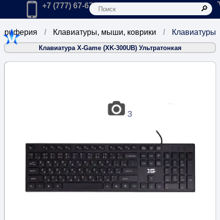
К
Главная
Позвонить в компанию по телефону:
+7 (777) 67-67-666
ериферия
Клавиатуры, мыши, коврики
Клавиатуры
Клавиатура X-Game (XK-300UB) Ультратонкая
3