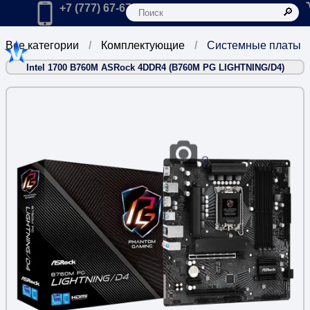
К
Главная
Позвонить в компанию по телефону:
+7 (777) 67-67-666
Все категории
Комплектующие
Системные платы
Intel 1700 B760M ASRock 4DDR4 (B760M PG LIGHTNING/D4)
3