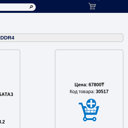
Корзина: товаров в ко
 DDR4
Цена: 67800₸
Код товара:
30517
xSATA3
3.2