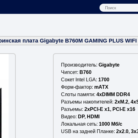
ринская плата Gigabyte B760M GAMING PLUS WIFI
Производитель
Gigabyte
Чипсет
B760
Сокет Intel LGA
1700
Форм-фактор
mATX
Слоты памяти
4xDIMM DDR4
Разъемы накопителей
2xM.2, 4
Разъемы
2xPCI-E x1, PCI-E x16
Видео
DP, HDMI
Локальная сеть
1000 Мб/c
USB на задней Планке
2x2.0, 3x