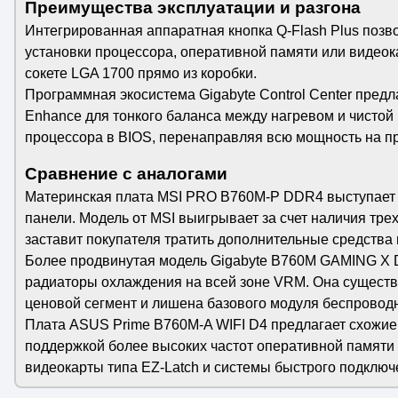
Преимущества эксплуатации и разгона
Интегрированная аппаратная кнопка Q-Flash Plus позв
установки процессора, оперативной памяти или видео
сокете LGA 1700 прямо из коробки.
Программная экосистема Gigabyte Control Center предл
Enhance для тонкого баланса между нагревом и чистой
процессора в BIOS, перенаправляя всю мощность на п
Сравнение с аналогами
Материнская плата MSI PRO B760M-P DDR4 выступает в 
панели. Модель от MSI выигрывает за счет наличия тре
заставит покупателя тратить дополнительные средства 
Более продвинутая модель Gigabyte B760M GAMING X 
радиаторы охлаждения на всей зоне VRM. Она существе
ценовой сегмент и лишена базового модуля беспроводно
Плата ASUS Prime B760M-A WIFI D4 предлагает схожие 
поддержкой более высоких частот оперативной памяти в 
видеокарты типа EZ-Latch и системы быстрого подключе