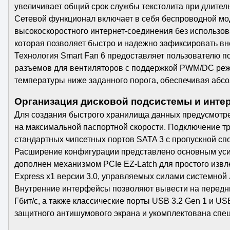
увеличивает общий срок службы текстолита при длител
Сетевой функционал включает в себя беспроводной моду
высокоскоростного интернет-соединения без использов
которая позволяет быстро и надежно зафиксировать в
Технология Smart Fan 6 предоставляет пользователю 
разъемов для вентиляторов с поддержкой PWM/DC реж
температуры ниже заданного порога, обеспечивая абс
Организация дисковой подсистемы и инт
Для создания быстрого хранилища данных предусмотрен
на максимальной паспортной скорости. Подключение т
стандартных чипсетных портов SATA 3 с пропускной спо
Расширение конфигурации представлено основным усиле
дополнен механизмом PCIe EZ-Latch для простого изв
Express x1 версии 3.0, управляемых силами системной л
Внутренние интерфейсы позволяют вывести на передню
Гбит/с, а также классические порты USB 3.2 Gen 1 и U
защитного антишумового экрана и укомплектована спе