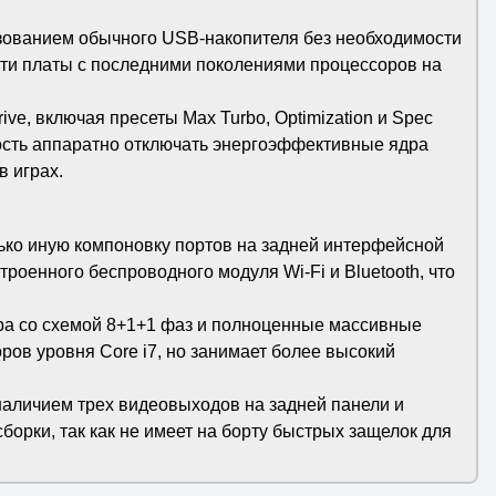
ьзованием обычного USB-накопителя без необходимости
сти платы с последними поколениями процессоров на
e, включая пресеты Max Turbo, Optimization и Spec
ность аппаратно отключать энергоэффективные ядра
 играх.
ько иную компоновку портов на задней интерфейсной
роенного беспроводного модуля Wi-Fi и Bluetooth, что
ра со схемой 8+1+1 фаз и полноценные массивные
ов уровня Core i7, но занимает более высокий
наличием трех видеовыходов на задней панели и
борки, так как не имеет на борту быстрых защелок для