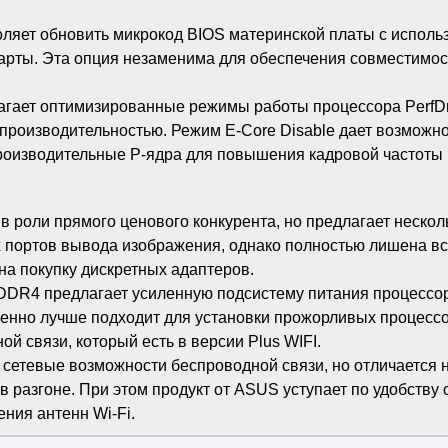
оляет обновить микрокод BIOS материнской платы с испол
карты. Эта опция незаменима для обеспечения совместимо
агает оптимизированные режимы работы процессора PerfDriv
 производительностью. Режим E-Core Disable дает возмож
роизводительные P-ядра для повышения кадровой частоты в
роли прямого ценового конкурента, но предлагает нескол
х портов вывода изображения, однако полностью лишена вст
на покупку дискретных адаптеров.
DDR4 предлагает усиленную подсистему питания процессо
нно лучше подходит для установки прожорливых процессор
й связи, который есть в версии Plus WIFI.
сетевые возможности беспроводной связи, но отличается 
разгоне. При этом продукт от ASUS уступает по удобству с
ния антенн Wi-Fi.