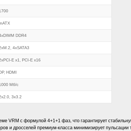
1700
mATX
4xDIMM DDR4
2xM.2, 4xSATA3
2xPCI-E x1, PCI-E x16
DP, HDMI
1000 Мб/c
2x2.0, 3x3.2
еме VRM с формулой 4+1+1 фаз, что гарантирует стабиль
ов и дросселей премиум-класса минимизирует пульсации т