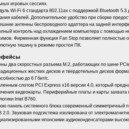
ьных игровых сессиях.
ль Wi-Fi 6 стандарта 802.11ax с поддержкой Bluetooth 5.
ания кабелей. Дополнительное удобство при сборке предост
нешние антенны беспроводного адаптера на задней интерф
полный контроль над охлаждением компьютера с помощью н
имов. Фирменная функция Fan Stop позволяет полностью о
олютную тишину в режиме простоя ПК.
ерфейсы
ы два скоростных разъема M.2, работающих по шине PCIe 
радиционных жестких дисков и твердотельных дисков форма
собностью до 6 Гбит/с.
нным слотом PCI Express x16 версии 4.0, который предна
лечения видеокарты. Периферийные платы и карты захвата 
огики Intel B760.
ю панель системного блока современный симметричный по
SB 2.0. Звуковая подсистема изолирована от электромагнит
циализированными японскими аудиоконденсаторами высоко