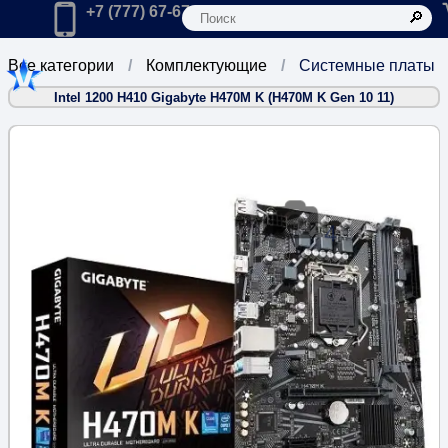
К
Главная
Позвонить в компанию по телефону:
+7 (777) 67-67-666
Все категории
Комплектующие
Системные платы
Intel 1200 H410 Gigabyte H470M K (H470M K Gen 10 11)
4