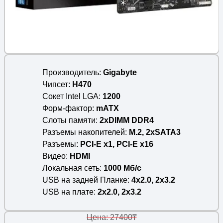
Производитель
Gigabyte
Чипсет
H470
Сокет Intel LGA
1200
Форм-фактор
mATX
Слоты памяти
2xDIMM DDR4
Разъемы накопителей
M.2, 2xSATA3
Разъемы
PCI-E x1, PCI-E x16
Видео
HDMI
Локальная сеть
1000 Мб/c
USB на задней Планке
4x2.0, 2x3.2
USB на плате
2x2.0, 2x3.2
Цена: 27400₸