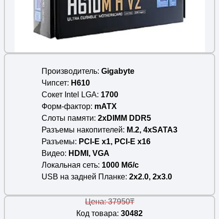
Производитель
Gigabyte
Чипсет
H610
Сокет Intel LGA
1700
Форм-фактор
mATX
Слоты памяти
2xDIMM DDR5
Разъемы накопителей
M.2, 4xSATA3
Разъемы
PCI-E x1, PCI-E x16
Видео
HDMI, VGA
Локальная сеть
1000 Мб/c
USB на задней Планке
2x2.0, 2x3.0
Цена: 37950₸
Код товара:
30482