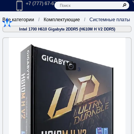
К
Главная
Позвонить в компанию по телефону:
+7 (777) 67-67-666
Все категории
Комплектующие
Системные платы
Intel 1700 H610 Gigabyte 2DDR5 (H610M H V2 DDR5)
3