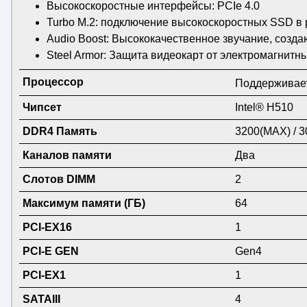
Высокоскоростные интерфейсы: PCIe 4.0
Turbo M.2: подключение высокоскоростных SSD в 
Audio Boost: Высококачественное звучание, созд
Steel Armor: Защита видеокарт от электромагнитн
Процессор
Поддерживает
Чипсет
Intel® H510
DDR4 Память
3200(MAX) / 30
Каналов памяти
Два
Слотов DIMM
2
Максимум памяти (ГБ)
64
PCI-EX16
1
PCI-E GEN
Gen4
PCI-EX1
1
SATAIII
4