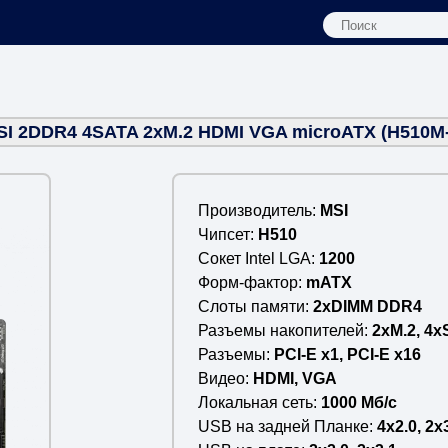
MSI 2DDR4 4SATA 2xM.2 HDMI VGA microATX (H510M
Производитель
MSI
Чипсет
H510
Сокет Intel LGA
1200
Форм-фактор
mATX
Слоты памяти
2xDIMM DDR4
Разъемы накопителей
2xM.2, 4
Разъемы
PCI-E x1, PCI-E x16
Видео
HDMI, VGA
Локальная сеть
1000 Мб/c
USB на задней Планке
4x2.0, 2x