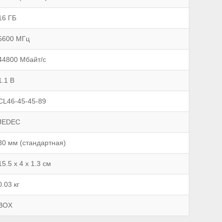
16 ГБ
5600 МГц
44800 Мбайт/с
1.1 В
CL46-45-45-89
JEDEC
30 мм (стандартная)
15.5 х 4 х 1.3 см
0.03 кг
BOX