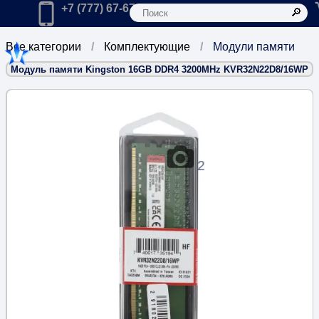
К
Главная
Позвонить в компанию по телефону:
+7 (777) 67-67-666
Все категории
Комплектующие
Модули памяти
Модуль памяти Kingston 16GB DDR4 3200MHz KVR32N22D8/16WP
2