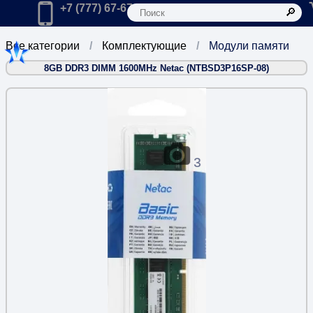
К
Главная
Позвонить в компанию по телефону:
+7 (777) 67-67-666
Все категории
Комплектующие
Модули памяти
8GB DDR3 DIMM 1600MHz Netac (NTBSD3P16SP-08)
3