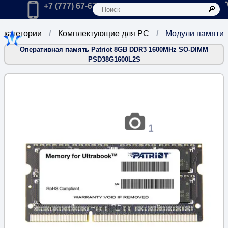
К
Главная
Позвонить в компанию по телефону:
+7 (777) 67-67-666
е категории
Комплектующие для PC
Модули памяти
Оперативная память Patriot 8GB DDR3 1600MHz SO-DIMM
PSD38G1600L2S
1