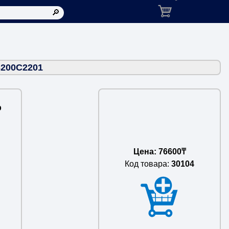
Корзина: товаров в ко
3200C2201
p
Цена: 76600₸
Код товара:
30104